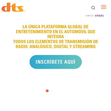
DTS AutoStage™
DTS AutoStage™
DTS AutoStage™
DTS AutoStage™
A PART OF
LA ÚNICA PLATAFORMA GLOBAL DE
THE ONLY GLOBAL IN-CAR ENTERTAINMENT
THE ONLY GLOBAL IN-CAR ENTERTAINMENT
THE ONLY GLOBAL IN-CAR ENTERTAINMENT
ENTRETENIMIENTO EN EL AUTOMÓVIL QUE
PLATFORM DESIGNEDU003CBRU003EFOR AN
PLATFORM DESIGNEDU003CBRU003EFOR AN
PLATFORM DESIGNEDU003CBRU003EFOR AN
IMMERSIVE AND UNIFIED MEDIA EXPERIENCE.
IMMERSIVE AND UNIFIED MEDIA EXPERIENCE.
IMMERSIVE AND UNIFIED MEDIA EXPERIENCE.
INTEGRA
TODOS LOS ELEMENTOS DE TRANSMISIÓN DE
RADIO: ANALÓGICO, DIGITAL Y STREAMING
INSCRÍBETE AQUÍ
Prev
Ne
INSCRÍBETE AQUÍ